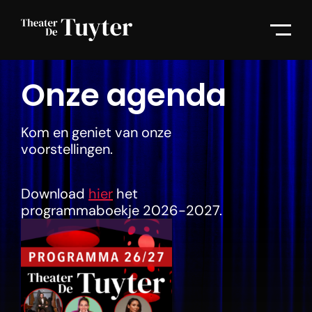
Onze agenda
Kom en geniet van onze
voorstellingen.
Download
hier
het
programmaboekje 2026-2027.